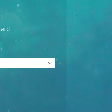
pard
pprijs