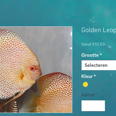
Golden Leo
Verkoo
Vanaf
€55,00
Grootte
*
Selecteren
Kleur
*
Aantal
*